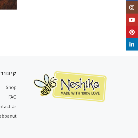
Instagram
YouTube
Pinterest
LinkedIn
קישורי
Shop
FAQ
ntact Us
Rabbanut