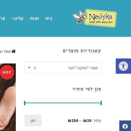
בית
חנות
עלינו
צרו
קטגוריות מוצרים
עמוד הב
פתח סרגל נגישות
×
מוצרי "נשיקה" לעור
HOT
סנן לפי מחיר
מחיר
מחיר
מחיר:
₪20
—
₪250
סנן
Facebook
מינימלי
מקסימלי