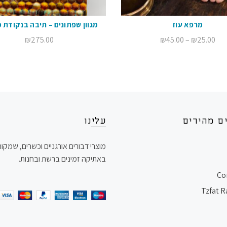
מרפא עוז
מגוון שפתונים – תיבה בנקודת 
הוספה לסל
QUICK SHOP
טווח
₪
275.00
₪
45.00
–
₪
25.00
מחירים:
עד
ם מהירים
עלינו
מוצרי דבורים אורגניים וכשרים, שמקו
באתיקה זמינים ברשת ובחנות.
Co
Tzfat 