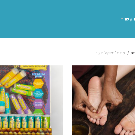
 קשר
ית
מוצרי "נשיקה" לעור