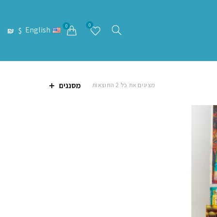
0
0
English
₪
$
מסננים
ממוין
מציגים את כל ⁦2⁩ התוצאות
לפי
מחיר:
מהזול
ליקר